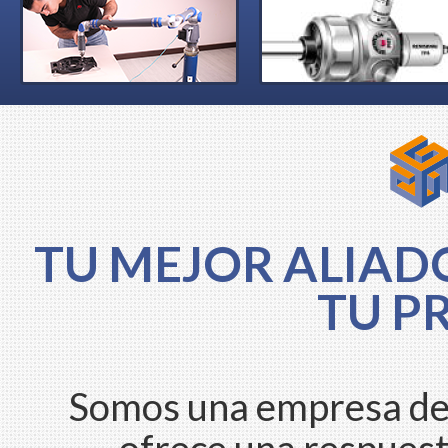
TU MEJOR ALIAD
TU P
Somos una empresa de 