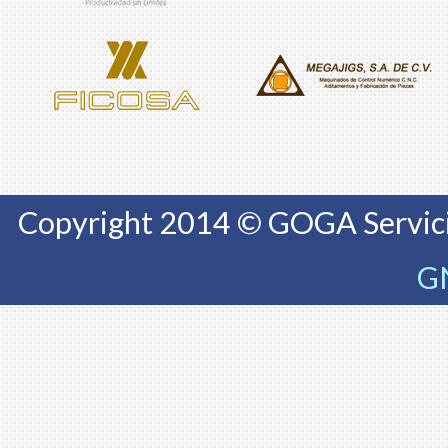
Copyright 2014 © GOGA Servicio
G